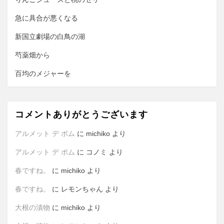
ョ
ン
急に具合が悪くなる
新国立劇場の白鳥の湖
芍薬畑から
百均のメジャーを
コメントありがとうございます
アルメット デ ポム
に
michiko
より
アルメット デ ポム
に
コノミ
より
春ですね。
に
michiko
より
春ですね。
に
レモンちゃん
より
大根の漬物
に
michiko
より