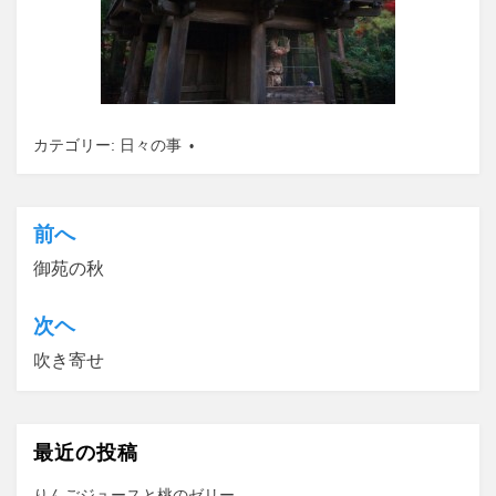
カテゴリー:
日々の事
前へ
投
御苑の秋
稿
ナ
次ヘ
ビ
吹き寄せ
ゲ
ー
最近の投稿
シ
りんごジュースと桃のゼリー