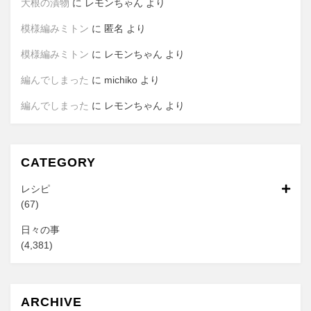
大根の漬物
に
レモンちゃん
より
模様編みミトン
に
匿名
より
模様編みミトン
に
レモンちゃん
より
編んでしまった
に
michiko
より
編んでしまった
に
レモンちゃん
より
CATEGORY
レシピ
(67)
日々の事
(4,381)
ARCHIVE