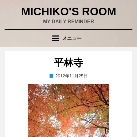
コ
MICHIKO'S ROOM
ン
テ
MY DAILY REMINDER
ン
ツ
メニュー
へ
移
動
平林寺
す
る
投
投稿者
2012年11月25日
wad
稿
日: