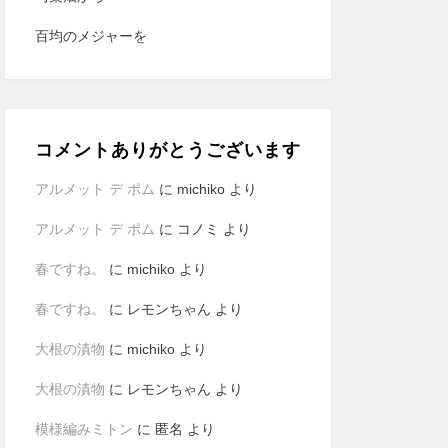
百均のメジャーを
コメントありがとうございます
アルメット デ ポム
に
michiko
より
アルメット デ ポム
に
コノミ
より
春ですね。
に
michiko
より
春ですね。
に
レモンちゃん
より
大根の漬物
に
michiko
より
大根の漬物
に
レモンちゃん
より
模様編みミトン
に
匿名
より