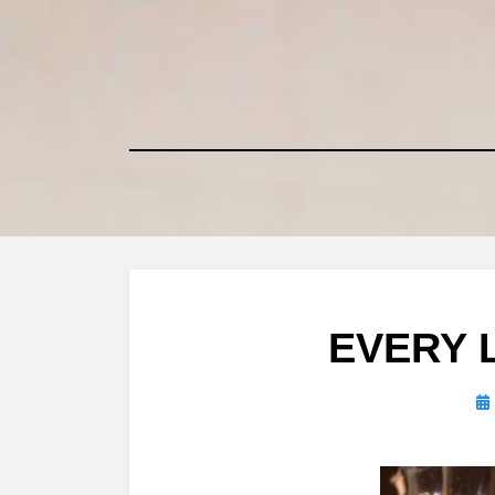
コ
ン
テ
ン
ツ
へ
移
動
す
る
EVERY 
投
稿
日