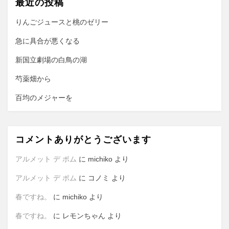
最近の投稿
りんごジュースと桃のゼリー
急に具合が悪くなる
新国立劇場の白鳥の湖
芍薬畑から
百均のメジャーを
コメントありがとうございます
アルメット デ ポム
に
michiko
より
アルメット デ ポム
に
コノミ
より
春ですね。
に
michiko
より
春ですね。
に
レモンちゃん
より