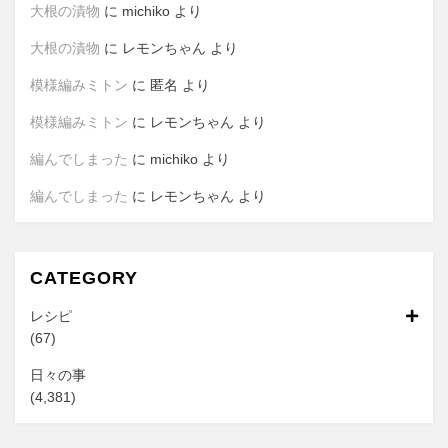
大根の漬物
に
michiko
より
大根の漬物
に
レモンちゃん
より
模様編みミトン
に
匿名
より
模様編みミトン
に
レモンちゃん
より
編んでしまった
に
michiko
より
編んでしまった
に
レモンちゃん
より
CATEGORY
レシピ
(67)
日々の事
(4,381)