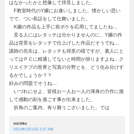
はなかったかと想像して拝見しました。
F教室時代のY嬢にお逢いしました。懐かしい思い
でで、つい長話をして仕舞いました。
K嬢の作品も上手に前ボケを応用してましたね…
見る人にはレタッチは分かりませんのに、Y嬢の作
品は背景をレタッチで仕上げした作品だそうでね…
講師の先生は、レタッチも得意の様ですが、素人にと
ってはＰＣに精通してないと時間が掛りますよね…ク
リエイテブの世界と写真の分野とを、どう住み分けす
るかでしょうか？？
好みの問題でそうね…
いづれにせよ、皆様お一人お一人の渾身の力作に接
して感動の刻を過ごす事が出来ました。
折角のご案内、有り難うございました。では
michiko
2013年2月13日 1:57 AM