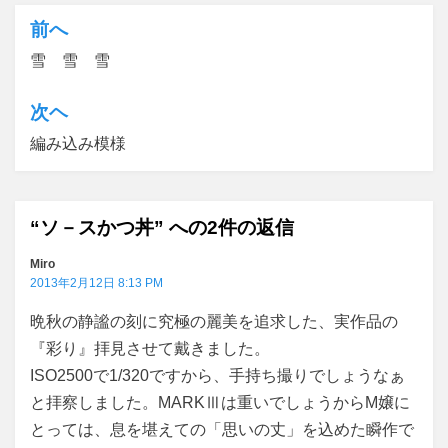
前へ
投
雪 雪 雪
稿
ナ
次ヘ
ビ
編み込み模様
ゲ
ー
“ソ－スかつ丼” への2件の返信
シ
ョ
Miro
2013年2月12日 8:13 PM
ン
晩秋の静謐の刻に究極の麗美を追求した、実作品の
『彩り』拝見させて戴きました。
ISO2500で1/320ですから、手持ち撮りでしょうなぁ
と拝察しました。MARKⅢは重いでしょうからM嬢に
とっては、息を堪えての「思いの丈」を込めた瞬作で