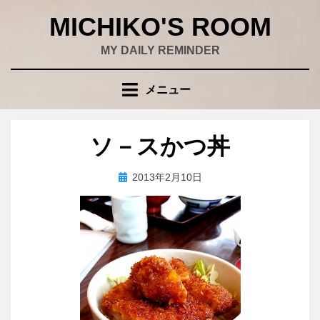
コ
MICHIKO'S ROOM
ン
テ
MY DAILY REMINDER
ン
ツ
メニュー
へ
移
動
ソ－スかつ丼
す
る
投
投稿者
2013年2月10日
wad
稿
日: