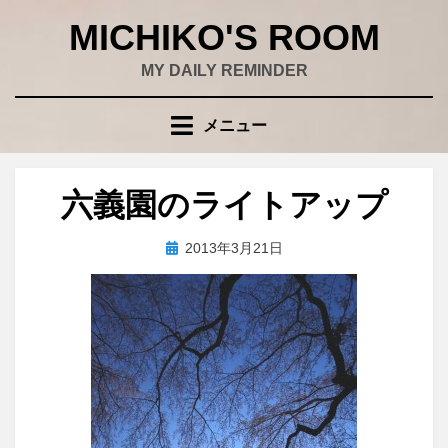
コ
MICHIKO'S ROOM
ン
テ
MY DAILY REMINDER
ン
ツ
メニュー
へ
移
動
六義園のライトアップ
す
る
投
投稿者
2013年3月21日
wad
稿
日: