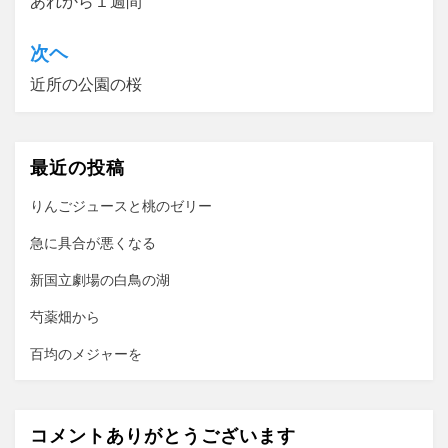
あれから１週間
稿
ナ
次ヘ
ビ
近所の公園の桜
ゲ
ー
最近の投稿
シ
ョ
りんごジュースと桃のゼリー
ン
急に具合が悪くなる
新国立劇場の白鳥の湖
芍薬畑から
百均のメジャーを
コメントありがとうございます