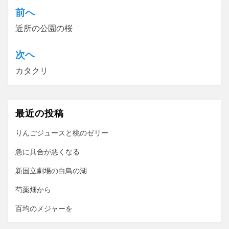
前へ
投
近所の公園の桜
稿
ナ
次ヘ
ビ
カタクリ
ゲ
ー
最近の投稿
シ
ョ
りんごジュースと桃のゼリー
ン
急に具合が悪くなる
新国立劇場の白鳥の湖
芍薬畑から
百均のメジャーを