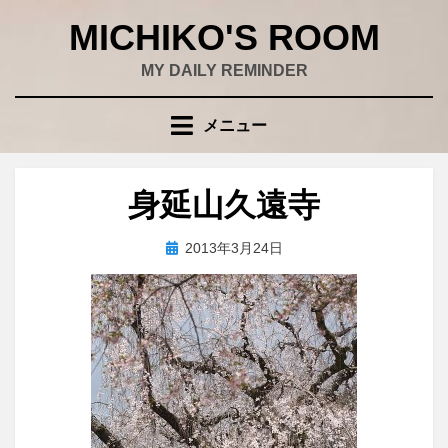
コ
MICHIKO'S ROOM
ン
テ
MY DAILY REMINDER
ン
ツ
メニュー
へ
移
動
身延山久遠寺
す
る
投
投稿者
2013年3月24日
wad
稿
日: