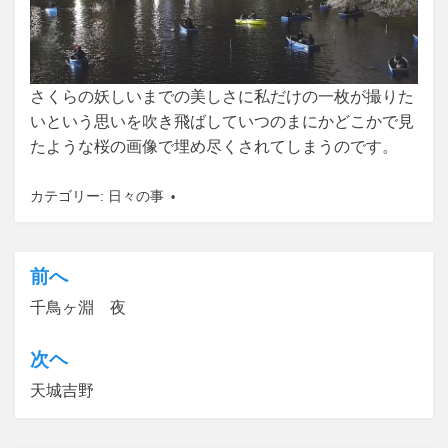
さくらの妖しいまでの美しさに私だけの一枚が撮りた
いという思いを吹き飛ばしていつのまにかどこかで見
たような桜の画像で埋め尽くされてしまうのです。
カテゴリー:
日々の事
前へ
投
千鳥ヶ淵 夜
稿
ナ
次ヘ
ビ
天城吉野
ゲ
ー