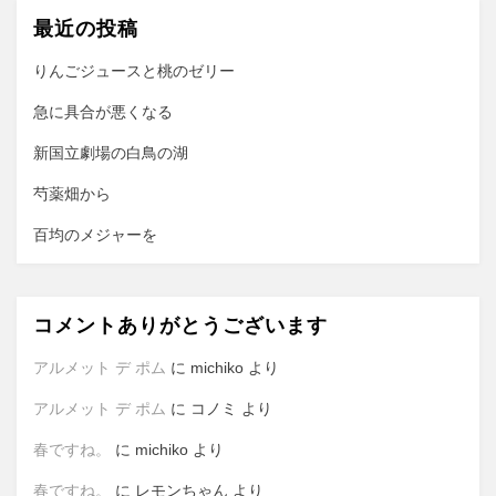
最近の投稿
シ
ョ
りんごジュースと桃のゼリー
ン
急に具合が悪くなる
新国立劇場の白鳥の湖
芍薬畑から
百均のメジャーを
コメントありがとうございます
アルメット デ ポム
に
michiko
より
アルメット デ ポム
に
コノミ
より
春ですね。
に
michiko
より
春ですね。
に
レモンちゃん
より