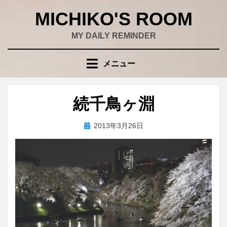
コ
MICHIKO'S ROOM
ン
テ
MY DAILY REMINDER
ン
ツ
メニュー
へ
移
動
続千鳥ヶ淵
す
る
投
投稿者
2013年3月26日
wad
稿
日: