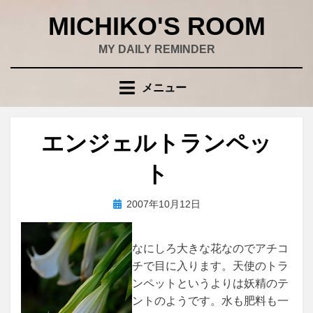
コ
MICHIKO'S ROOM
ン
テ
MY DAILY REMINDER
ン
ツ
メニュー
へ
移
動
エンジェルトランペッ
す
る
ト
投
投稿者
2007年10月12日
wad
稿
日:
なにしろ大きな花なのでアチコ
チで目に入ります。天使のトラ
ンペットというよりは妖精のテ
ントのようです。水も肥料も一