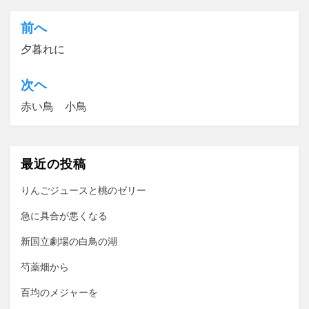
前へ
投
夕暮れに
稿
ナ
次ヘ
ビ
赤い鳥 小鳥
ゲ
ー
最近の投稿
シ
ョ
りんごジュースと桃のゼリー
ン
急に具合が悪くなる
新国立劇場の白鳥の湖
芍薬畑から
百均のメジャーを