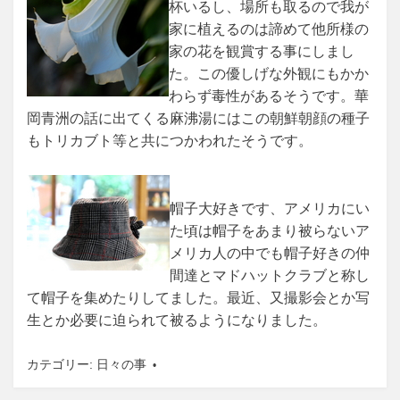
杯いるし、場所も取るので我が
家に植えるのは諦めて他所様の
家の花を観賞する事にしまし
た。この優しげな外観にもかか
わらず毒性があるそうです。華
岡青洲の話に出てくる麻沸湯にはこの朝鮮朝顔の種子
もトリカブト等と共につかわれたそうです。
帽子大好きです、アメリカにい
た頃は帽子をあまり被らないア
メリカ人の中でも帽子好きの仲
間達とマドハットクラブと称し
て帽子を集めたりしてました。最近、又撮影会とか写
生とか必要に迫られて被るようになりました。
カテゴリー:
日々の事