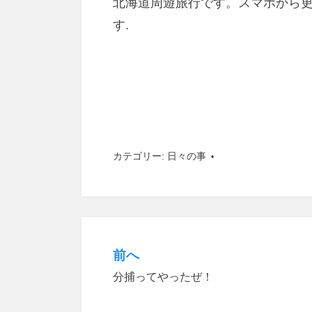
北海道周遊旅行です。スマホから
す.
カテゴリー:
日々の事
前へ
投
分捕ってやったぜ！
稿
ナ