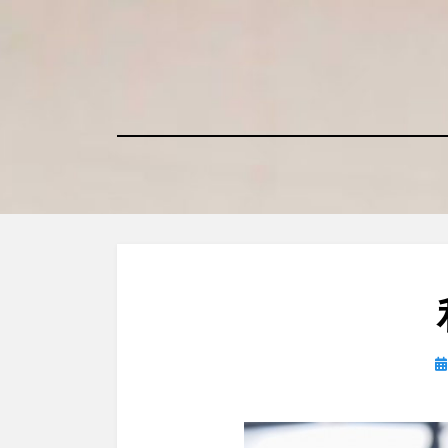
コ
ン
テ
ン
ツ
へ
移
動
す
る
日