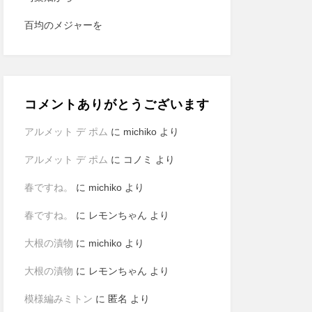
百均のメジャーを
コメントありがとうございます
アルメット デ ポム
に
michiko
より
アルメット デ ポム
に
コノミ
より
春ですね。
に
michiko
より
春ですね。
に
レモンちゃん
より
大根の漬物
に
michiko
より
大根の漬物
に
レモンちゃん
より
模様編みミトン
に
匿名
より