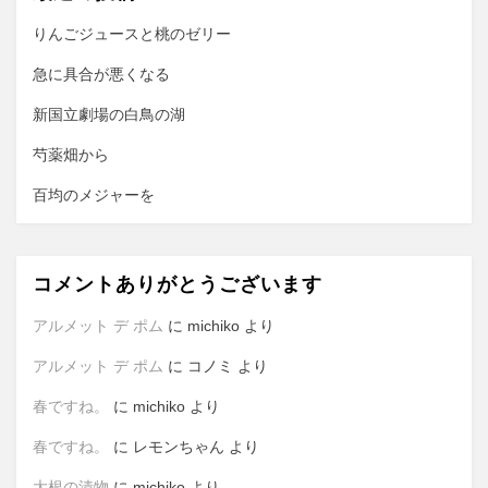
ョ
りんごジュースと桃のゼリー
ン
急に具合が悪くなる
新国立劇場の白鳥の湖
芍薬畑から
百均のメジャーを
コメントありがとうございます
アルメット デ ポム
に
michiko
より
アルメット デ ポム
に
コノミ
より
春ですね。
に
michiko
より
春ですね。
に
レモンちゃん
より
大根の漬物
に
michiko
より