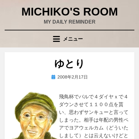
コ
MICHIKO'S ROOM
ン
テ
MY DAILY REMINDER
ン
ツ
メニュー
へ
移
動
ゆとり
す
る
投
投稿者
2008年2月17日
wad
稿
日:
飛鳥杯でバルで４ダイヤｘで４
ダウンさせて１１００点を貰
い、思わずサンキューと言って
しまった。相手は年配の男性ペ
アでヨアウェルカム（どういた
しまして）とは云えないけどと