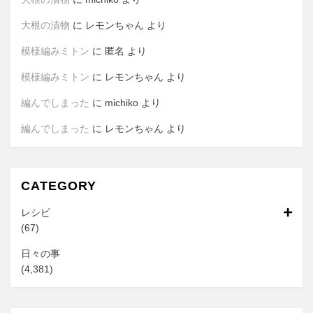
大根の漬物
に
レモンちゃん
より
模様編みミトン
に
匿名
より
模様編みミトン
に
レモンちゃん
より
編んでしまった
に
michiko
より
編んでしまった
に
レモンちゃん
より
CATEGORY
レシピ
(67)
日々の事
(4,381)