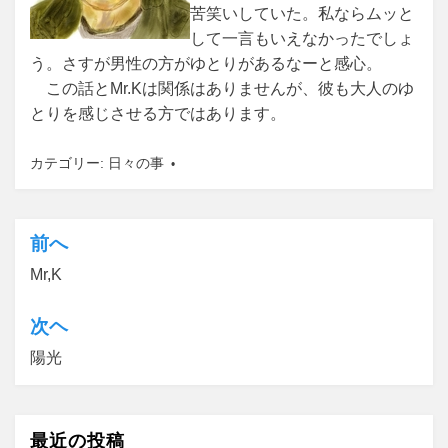
苦笑いしていた。私ならムッと
して一言もいえなかったでしょ
う。さすが男性の方がゆとりがあるなーと感心。
この話とMr.Kは関係はありませんが、彼も大人のゆ
とりを感じさせる方ではあります。
カテゴリー:
日々の事
前へ
投
Mr,K
稿
ナ
次ヘ
ビ
陽光
ゲ
ー
最近の投稿
シ