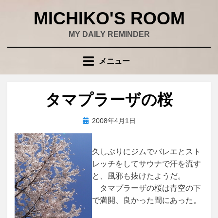
コ
MICHIKO'S ROOM
ン
テ
MY DAILY REMINDER
ン
ツ
メニュー
へ
移
動
タマプラーザの桜
す
る
投
投稿者
2008年4月1日
wad
稿
日:
久しぶりにジムでバレエとスト
レッチをしてサウナで汗を流す
と、風邪も抜けたようだ。
タマプラーザの桜は青空の下
で満開、良かった間にあった。