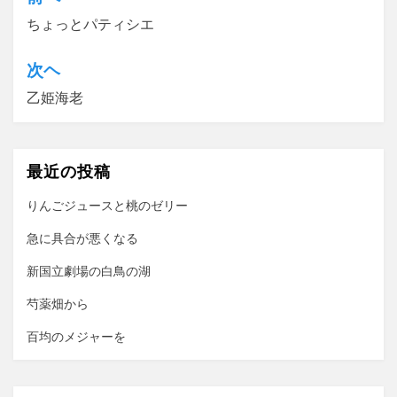
投
ちょっとパティシエ
稿
ナ
次ヘ
ビ
乙姫海老
ゲ
ー
最近の投稿
シ
ョ
りんごジュースと桃のゼリー
ン
急に具合が悪くなる
新国立劇場の白鳥の湖
芍薬畑から
百均のメジャーを