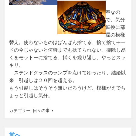
春なの
で、気分
転換に部
屋の模様
替え。使わないものはばんばん捨てる、捨て捨てモー
ドの今じゃないと何時までも捨てられない。掃除し易
くをモットーに捨てる、拭くを繰り返し、やっとスッ
キリ。
ステンドグラスのランプを点けてゆったり、結婚以
来 引越しは２０回を超える。
もう引越しはそうそう無いだろうけど、模様がえでち
ょっと引越し気分。
カテゴリー:
日々の事
前へ