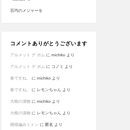
百均のメジャーを
コメントありがとうございます
アルメット デ ポム
に
michiko
より
アルメット デ ポム
に
コノミ
より
春ですね。
に
michiko
より
春ですね。
に
レモンちゃん
より
大根の漬物
に
michiko
より
大根の漬物
に
レモンちゃん
より
模様編みミトン
に
匿名
より