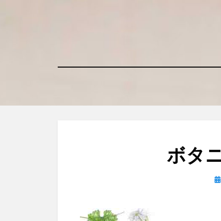
コ
ン
テ
ン
ツ
へ
移
動
す
る
ボタ
日