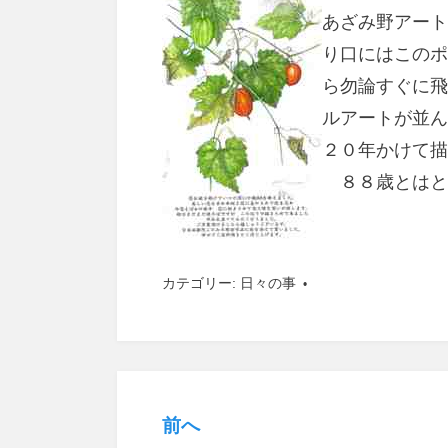
あざみ野アート
り口にはこのポ
ら勿論すぐに飛
ルアートが並ん
２０年かけて描
８８歳とはと
カテゴリー:
日々の事
前へ
投