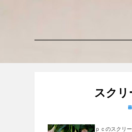
コ
ン
テ
ン
ツ
へ
移
動
す
る
スクリ
日
ｐｃのスクリー