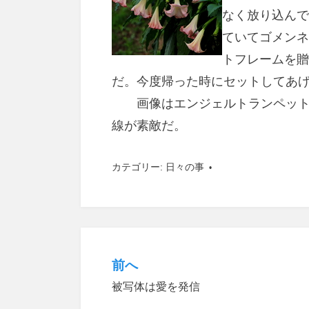
なく放り込んで
ていてゴメンネ
トフレームを贈
だ。今度帰った時にセットしてあ
画像はエンジェルトランペット、
線が素敵だ。
カテゴリー:
日々の事
前へ
投
被写体は愛を発信
稿