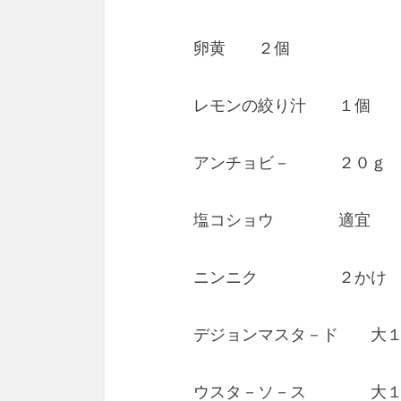
卵黄 ２個
レモンの絞り汁 １個
アンチョビ－ ２０ｇ
塩コショウ 適宜
ニンニク ２かけ
デジョンマスタ－ド 大
ウスタ－ソ－ス 大