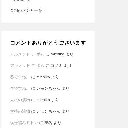
百均のメジャーを
コメントありがとうございます
アルメット デ ポム
に
michiko
より
アルメット デ ポム
に
コノミ
より
春ですね。
に
michiko
より
春ですね。
に
レモンちゃん
より
大根の漬物
に
michiko
より
大根の漬物
に
レモンちゃん
より
模様編みミトン
に
匿名
より