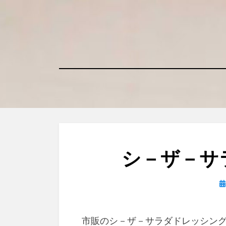
コ
ン
テ
ン
ツ
へ
移
動
す
る
シ－ザ－サ
日
市販のシ－ザ－サラダドレッシン