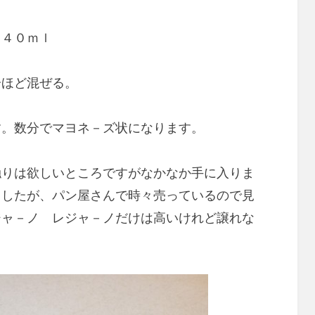
４０ｍｌ
分ほど混ぜる。
す。数分でマヨネ－ズ状になります。
触りは欲しいところですがなかなか手に入りま
ましたが、パン屋さんで時々売っているので見
ジャ－ノ レジャ－ノだけは高いけれど譲れな