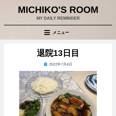
コ
MICHIKO'S ROOM
ン
テ
MY DAILY REMINDER
ン
ツ
メニュー
へ
移
動
退院13日目
す
る
投
投稿者
2022年7月4日
wad
稿
日: