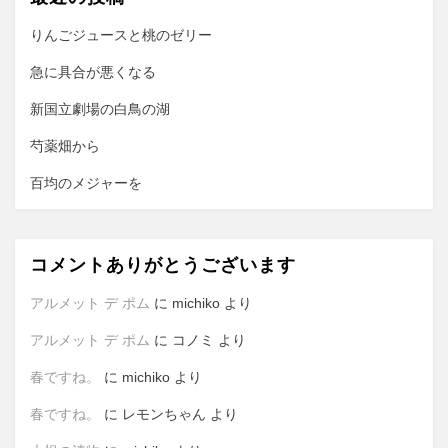
シ
ョ
りんごジュースと桃のゼリー
ン
急に具合が悪くなる
新国立劇場の白鳥の湖
芍薬畑から
百均のメジャーを
コメントありがとうございます
アルメット デ ポム
に
michiko
より
アルメット デ ポム
に
コノミ
より
春ですね。
に
michiko
より
春ですね。
に
レモンちゃん
より