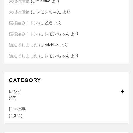
大根の漬物
に
michiko
より
大根の漬物
に
レモンちゃん
より
模様編みミトン
に
匿名
より
模様編みミトン
に
レモンちゃん
より
編んでしまった
に
michiko
より
編んでしまった
に
レモンちゃん
より
CATEGORY
レシピ
(67)
日々の事
(4,381)