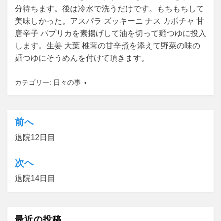
分待ちます。後は冷水で洗うだけです。もちもちして
美味しかった。アスパラ ズッキーニ ナス カボチャ 甘
唐辛子 パプリカを素揚げして油を切って麺つゆに投入
します。生姜 大葉 椎茸の甘辛煮を添えて野菜の味の
麺つゆにそうめんを付けて頂きます。
カテゴリー:
日々の事
前へ
投
退院12日目
稿
ナ
次ヘ
ビ
退院14日目
ゲ
ー
最近の投稿