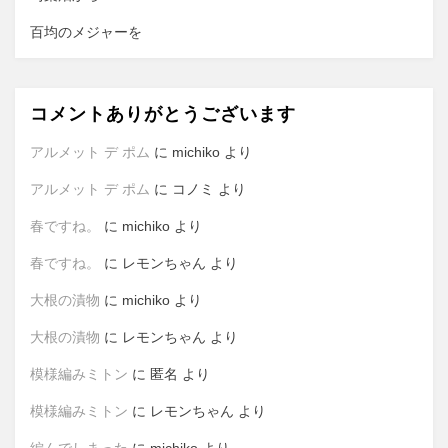
百均のメジャーを
コメントありがとうございます
アルメット デ ポム
に
michiko
より
アルメット デ ポム
に
コノミ
より
春ですね。
に
michiko
より
春ですね。
に
レモンちゃん
より
大根の漬物
に
michiko
より
大根の漬物
に
レモンちゃん
より
模様編みミトン
に
匿名
より
模様編みミトン
に
レモンちゃん
より