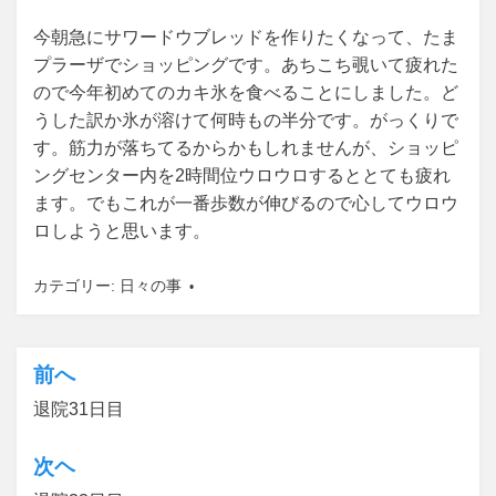
今朝急にサワードウブレッドを作りたくなって、たま
プラーザでショッピングです。あちこち覗いて疲れた
ので今年初めてのカキ氷を食べることにしました。ど
うした訳か氷が溶けて何時もの半分です。がっくりで
す。筋力が落ちてるからかもしれませんが、ショッピ
ングセンター内を2時間位ウロウロするととても疲れ
ます。でもこれが一番歩数が伸びるので心してウロウ
ロしようと思います。
カテゴリー:
日々の事
前へ
投
退院31日目
稿
ナ
次ヘ
ビ