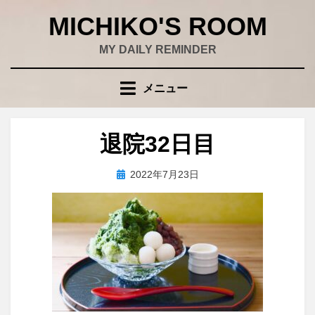
コ
MICHIKO'S ROOM
ン
テ
MY DAILY REMINDER
ン
ツ
メニュー
へ
移
動
退院32日目
す
る
投
投稿者
2022年7月23日
wad
稿
日: