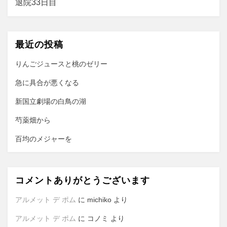
退院33日目
ゲ
ー
最近の投稿
シ
ョ
りんごジュースと桃のゼリー
ン
急に具合が悪くなる
新国立劇場の白鳥の湖
芍薬畑から
百均のメジャーを
コメントありがとうございます
アルメット デ ポム
に
michiko
より
アルメット デ ポム
に
コノミ
より