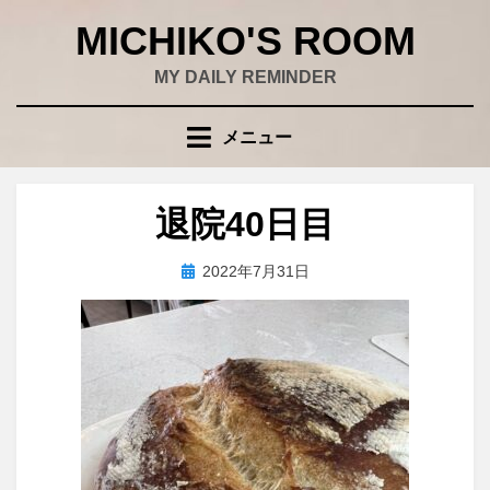
コ
MICHIKO'S ROOM
ン
テ
MY DAILY REMINDER
ン
ツ
メニュー
へ
移
動
退院40日目
す
る
投
投稿者
2022年7月31日
wad
稿
日: