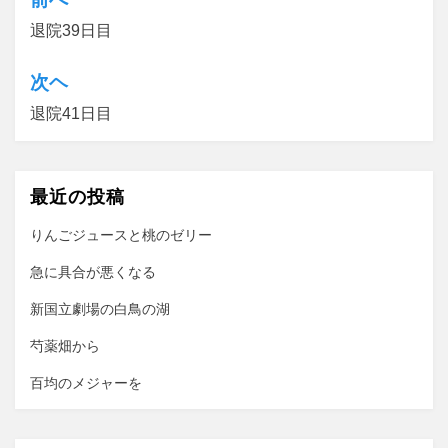
投
退院39日目
稿
ナ
次ヘ
ビ
退院41日目
ゲ
ー
最近の投稿
シ
ョ
りんごジュースと桃のゼリー
ン
急に具合が悪くなる
新国立劇場の白鳥の湖
芍薬畑から
百均のメジャーを