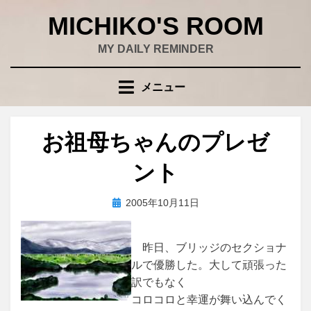
コ
MICHIKO'S ROOM
ン
テ
MY DAILY REMINDER
ン
ツ
メニュー
へ
移
動
お祖母ちゃんのプレゼ
す
る
ント
投
投稿者
2005年10月11日
wad
稿
日:
昨日、ブリッジのセクショナ
ルで優勝した。大して頑張った
訳でもなく
コロコロと幸運が舞い込んでく