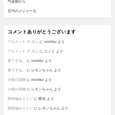
芍薬畑から
百均のメジャーを
コメントありがとうございます
アルメット デ ポム
に
michiko
より
アルメット デ ポム
に
コノミ
より
春ですね。
に
michiko
より
春ですね。
に
レモンちゃん
より
大根の漬物
に
michiko
より
大根の漬物
に
レモンちゃん
より
模様編みミトン
に
匿名
より
模様編みミトン
に
レモンちゃん
より