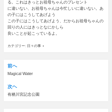
る。これはきっとお祖母ちゃんのプレセント
に違いない、お祖母ちゃんは今忙しいに違いない。あ
の子にはこうしてあげよう
この子にはこうしてあげよう、だからお祖母ちゃんの
回りの人にはきっとなにかしら
良いことが起こっているよ。
カテゴリー:
日々の事
前へ
投
Magical Water
稿
ナ
次ヘ
ビ
有栖川宮記念公園
ゲ
ー