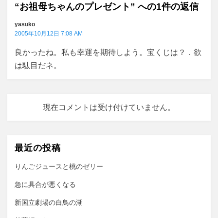
“お祖母ちゃんのプレゼント” への1件の返信
シ
ョ
yasuko
2005年10月12日 7:08 AM
ン
良かったね。私も幸運を期待しよう。宝くじは？．欲
は駄目だネ。
現在コメントは受け付けていません。
最近の投稿
りんごジュースと桃のゼリー
急に具合が悪くなる
新国立劇場の白鳥の湖