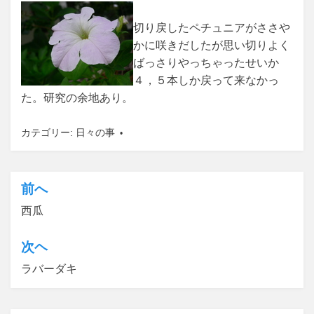
切り戻したペチュニアがささや
かに咲きだしたが思い切りよく
ばっさりやっちゃったせいか
４，５本しか戻って来なかっ
た。研究の余地あり。
カテゴリー:
日々の事
前へ
投
西瓜
稿
ナ
次ヘ
ビ
ラバーダキ
ゲ
ー