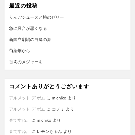
最近の投稿
シ
ョ
りんごジュースと桃のゼリー
ン
急に具合が悪くなる
新国立劇場の白鳥の湖
芍薬畑から
百均のメジャーを
コメントありがとうございます
アルメット デ ポム
に
michiko
より
アルメット デ ポム
に
コノミ
より
春ですね。
に
michiko
より
春ですね。
に
レモンちゃん
より