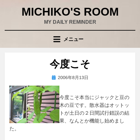
コ
MICHIKO'S ROOM
ン
テ
MY DAILY REMINDER
ン
ツ
メニュー
へ
移
動
今度こそ
す
る
投
投稿者
2006年8月13日
wad
稿
日:
今度こそ本当にジャックと豆の
木の豆です。散水器はオットッ
トが土日の２日間試行錯誤の結
果、なんとか機能し始めまし
た。