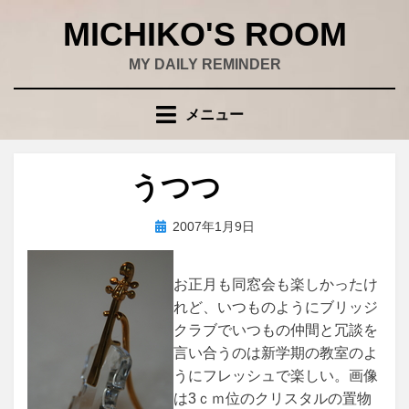
コ
MICHIKO'S ROOM
ン
テ
MY DAILY REMINDER
ン
ツ
メニュー
へ
移
動
うつつ
す
る
投
投稿者
2007年1月9日
wad
稿
日:
お正月も同窓会も楽しかったけ
れど、いつものようにブリッジ
クラブでいつもの仲間と冗談を
言い合うのは新学期の教室のよ
うにフレッシュで楽しい。画像
は3ｃｍ位のクリスタルの置物