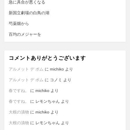
ン
急に具合が悪くなる
新国立劇場の白鳥の湖
芍薬畑から
百均のメジャーを
コメントありがとうございます
アルメット デ ポム
に
michiko
より
アルメット デ ポム
に
コノミ
より
春ですね。
に
michiko
より
春ですね。
に
レモンちゃん
より
大根の漬物
に
michiko
より
大根の漬物
に
レモンちゃん
より