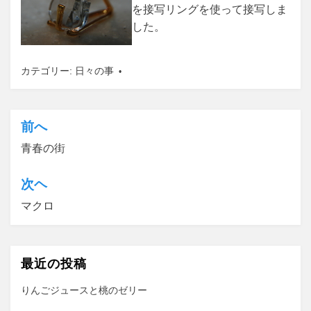
を接写リングを使って接写しま
した。
カテゴリー:
日々の事
前へ
投
青春の街
稿
ナ
次ヘ
ビ
マクロ
ゲ
ー
最近の投稿
シ
ョ
りんごジュースと桃のゼリー