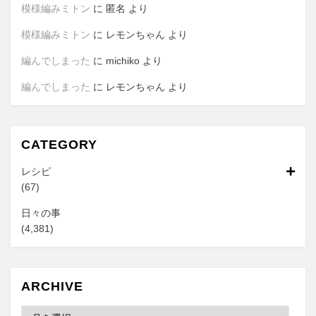
模様編みミトン
に
匿名
より
模様編みミトン
に
レモンちゃん
より
編んでしまった
に
michiko
より
編んでしまった
に
レモンちゃん
より
CATEGORY
レシピ
(67)
日々の事
(4,381)
ARCHIVE
Archive