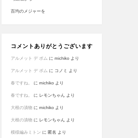
百均のメジャーを
コメントありがとうございます
アルメット デ ポム
に
michiko
より
アルメット デ ポム
に
コノミ
より
春ですね。
に
michiko
より
春ですね。
に
レモンちゃん
より
大根の漬物
に
michiko
より
大根の漬物
に
レモンちゃん
より
模様編みミトン
に
匿名
より