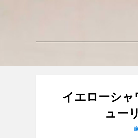
コ
ン
テ
ン
ツ
へ
移
動
す
る
イエローシャ
ューリ