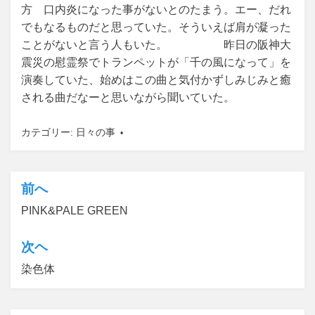
方 口内炎になった事がないとのたまう。エー、だれ
でもなるものだと思っていた。そういえば肩が凝った
ことがないと言う人もいた。 昨日の阪神大
震災の慰霊祭でトランペットが「千の風になって」を
演奏していた、始めはこの曲と気付かずしみじみと癒
される曲だなーと思いながら聞いていた。
カテゴリー:
日々の事
前へ
投
PINK&PALE GREEN
稿
ナ
次ヘ
ビ
染色体
ゲ
ー