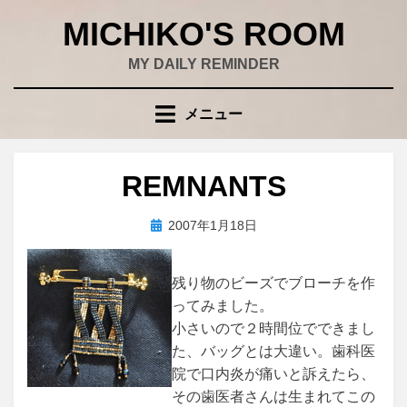
コ
MICHIKO'S ROOM
ン
テ
MY DAILY REMINDER
ン
ツ
メニュー
へ
移
動
REMNANTS
す
る
投
投稿者
2007年1月18日
wad
稿
日:
残り物のビーズでブローチを作
ってみました。
小さいので２時間位でできまし
た、バッグとは大違い。歯科医
院で口内炎が痛いと訴えたら、
その歯医者さんは生まれてこの