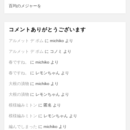
百均のメジャーを
コメントありがとうございます
アルメット デ ポム
に
michiko
より
アルメット デ ポム
に
コノミ
より
春ですね。
に
michiko
より
春ですね。
に
レモンちゃん
より
大根の漬物
に
michiko
より
大根の漬物
に
レモンちゃん
より
模様編みミトン
に
匿名
より
模様編みミトン
に
レモンちゃん
より
編んでしまった
に
michiko
より