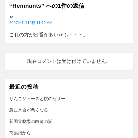
“Remnants” への1件の返信
シ
ョ
や
2007年1月19日 11:12 AM
ン
これの方が出番が多いかも・・・。
現在コメントは受け付けていません。
最近の投稿
りんごジュースと桃のゼリー
急に具合が悪くなる
新国立劇場の白鳥の湖
芍薬畑から