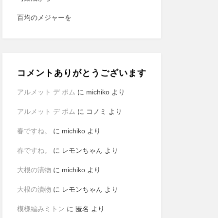
百均のメジャーを
コメントありがとうございます
アルメット デ ポム
に
michiko
より
アルメット デ ポム
に
コノミ
より
春ですね。
に
michiko
より
春ですね。
に
レモンちゃん
より
大根の漬物
に
michiko
より
大根の漬物
に
レモンちゃん
より
模様編みミトン
に
匿名
より