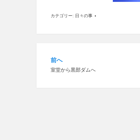
カテゴリー:
日々の事
前へ
投
室堂から黒部ダムへ
稿
ナ
ビ
ゲ
ー
シ