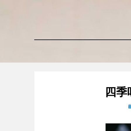
コ
ン
テ
ン
ツ
へ
移
動
す
る
四季
日