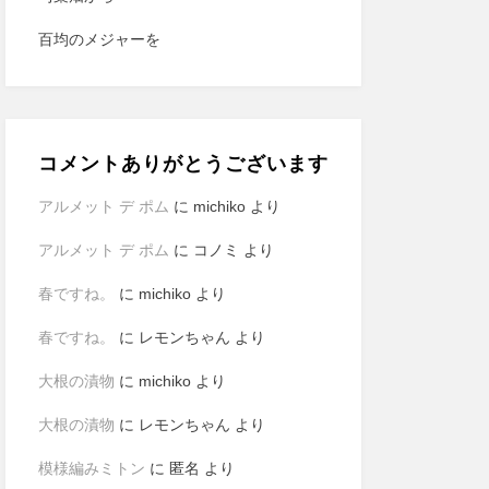
百均のメジャーを
コメントありがとうございます
アルメット デ ポム
に
michiko
より
アルメット デ ポム
に
コノミ
より
春ですね。
に
michiko
より
春ですね。
に
レモンちゃん
より
大根の漬物
に
michiko
より
大根の漬物
に
レモンちゃん
より
模様編みミトン
に
匿名
より