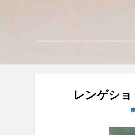
コ
ン
テ
ン
ツ
へ
移
動
す
る
レンゲショ
日