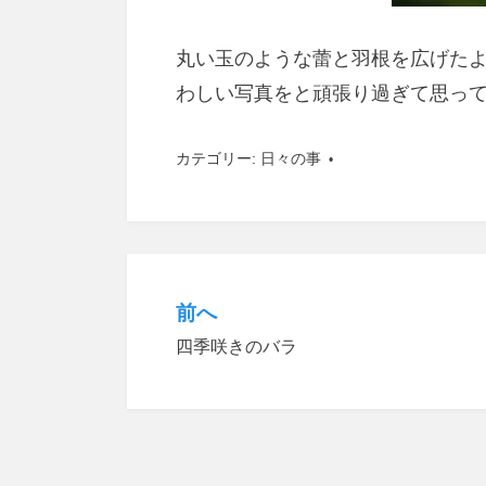
丸い玉のような蕾と羽根を広げた
わしい写真をと頑張り過ぎて思っ
カテゴリー:
日々の事
前へ
投
四季咲きのバラ
稿
ナ
ビ
ゲ