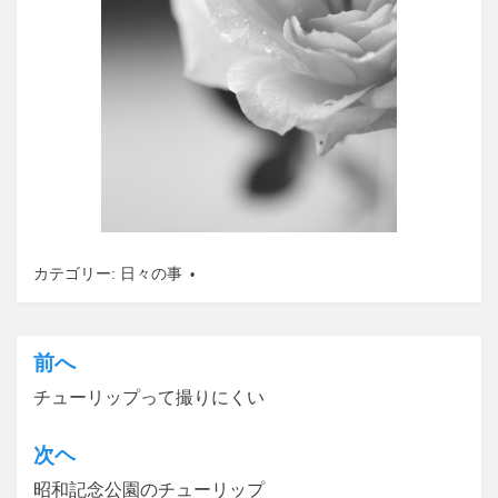
カテゴリー:
日々の事
前へ
投
チューリップって撮りにくい
稿
ナ
次ヘ
ビ
昭和記念公園のチューリップ