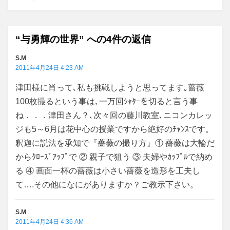
ゲ
ー
“与勇輝の世界” への4件の返信
シ
ョ
S.M
2011年4月24日 4:23 AM
ン
津田様に肖って､私も挑戦しようと思ってます｡薔薇
100枚撮るという事は､一万回ｼｬﾀｰを切ると言う事
ね．．．津田さん？､次々回の藤川教室､ニコンカレッ
ジも5～6月は花中心の授業ですから絶好のﾁｬﾝｽです。
釈迦に説法を承知で『薔薇の撮り方』① 薔薇は大輪だ
からｸﾛｰｽﾞｱｯﾌﾟで ② 親子で狙う ③ 夫婦やｶｯﾌﾟﾙで納め
る ④ 画面一杯の薔薇は小さい薔薇を造形を工夫し
て….その他になにがありますか？ご教示下さい。
S.M
2011年4月24日 4:36 AM