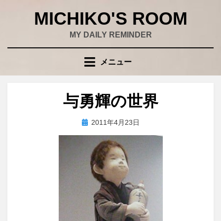
コ
MICHIKO'S ROOM
ン
テ
MY DAILY REMINDER
ン
ツ
メニュー
へ
移
動
与勇輝の世界
す
る
投
投稿者
2011年4月23日
wad
稿
日: