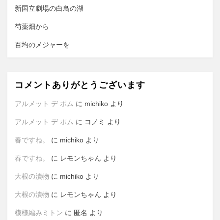
新国立劇場の白鳥の湖
芍薬畑から
百均のメジャーを
コメントありがとうございます
アルメット デ ポム
に
michiko
より
アルメット デ ポム
に
コノミ
より
春ですね。
に
michiko
より
春ですね。
に
レモンちゃん
より
大根の漬物
に
michiko
より
大根の漬物
に
レモンちゃん
より
模様編みミトン
に
匿名
より