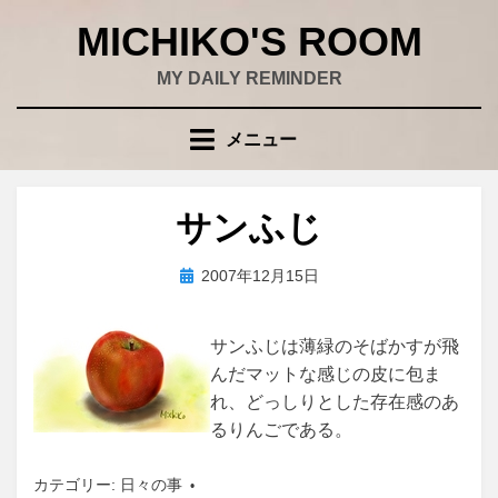
コ
MICHIKO'S ROOM
ン
テ
MY DAILY REMINDER
ン
ツ
メニュー
へ
移
動
サンふじ
す
る
投
投稿者
2007年12月15日
wad
稿
日:
サンふじは薄緑のそばかすが飛
んだマットな感じの皮に包ま
れ、どっしりとした存在感のあ
るりんごである。
カテゴリー:
日々の事