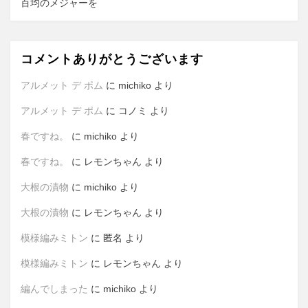
百均のメジャーを
コメントありがとうございます
アルメット デ ポム
に
michiko
より
アルメット デ ポム
に
コノミ
より
春ですね。
に
michiko
より
春ですね。
に
レモンちゃん
より
大根の漬物
に
michiko
より
大根の漬物
に
レモンちゃん
より
模様編みミトン
に
匿名
より
模様編みミトン
に
レモンちゃん
より
編んでしまった
に
michiko
より