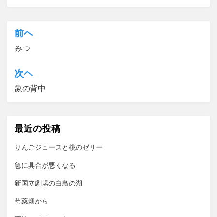
前へ
投
みつ
稿
ナ
次ヘ
ビ
象の背中
ゲ
ー
最近の投稿
シ
ョ
りんごジュースと桃のゼリー
ン
急に具合が悪くなる
新国立劇場の白鳥の湖
芍薬畑から